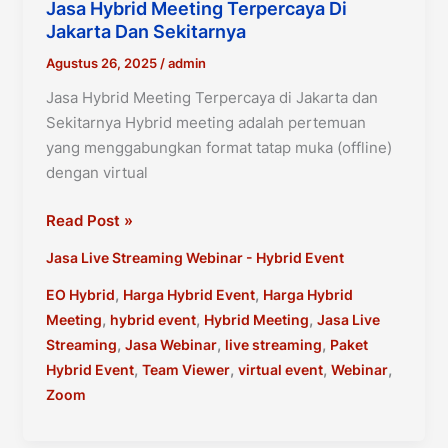
Jasa Hybrid Meeting Terpercaya Di
Jakarta Dan Sekitarnya
Agustus 26, 2025
/
admin
Jasa Hybrid Meeting Terpercaya di Jakarta dan
Sekitarnya Hybrid meeting adalah pertemuan
yang menggabungkan format tatap muka (offline)
dengan virtual
Jasa
Read Post »
Hybrid
Jasa Live Streaming Webinar - Hybrid Event
Meeting
Terpercaya
,
,
EO Hybrid
Harga Hybrid Event
Harga Hybrid
di
,
,
,
Meeting
hybrid event
Hybrid Meeting
Jasa Live
Jakarta
,
,
,
Streaming
Jasa Webinar
live streaming
Paket
dan
,
,
,
,
Hybrid Event
Team Viewer
virtual event
Webinar
Sekitarnya
Zoom