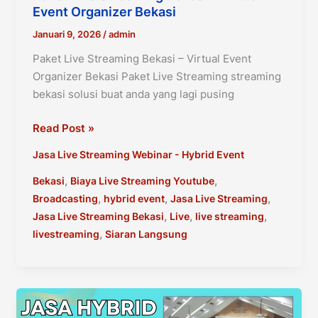
Event Organizer Bekasi
Januari 9, 2026
/
admin
Paket Live Streaming Bekasi – Virtual Event
Organizer Bekasi Paket Live Streaming streaming
bekasi solusi buat anda yang lagi pusing
Paket
Read Post »
Live
Jasa Live Streaming Webinar - Hybrid Event
Streaming
Bekasi
,
,
Bekasi
Biaya Live Streaming Youtube
–
,
,
,
Broadcasting
hybrid event
Jasa Live Streaming
Virtual
,
,
,
Jasa Live Streaming Bekasi
Live
live streaming
Event
,
livestreaming
Siaran Langsung
Organizer
Bekasi