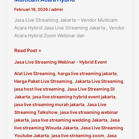
Februari 19, 2026
/
admin
Jasa Live Streaming Jakarta – Vendor Multicam
Acara Hybrid Jasa Live Streaming Jakarta , Vendor
Acara Hybrid Zoom Webinar dan
Jasa
Read Post »
Live
Jasa Live Streaming Webinar - Hybrid Event
Streaming
Jakarta
,
,
Alat Live Streaming
harga live streaming jakarta
–
,
,
Harga Paket Live Streaming
Jakarta Live Streaming
Vendor
,
jasa host live streaming
Jasa Live Streaming Di
Multicam
,
,
Jakarta
jasa live streaming hybrid event jakarta
Acara
,
jasa live streaming murah jakarta
Jasa Live
Hybrid
,
Streaming Talkshow
jasa live streaming webinar
,
,
jakarta
jasa live streaming wedding Jakarta
Jasa
,
live streaming Wisuda Jakarta
Jasa Live Streaming
,
,
Youtube Jakarta
jasa live streaming zoom
Jasa