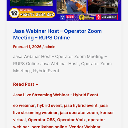
Jasa Webinar Host – Operator Zoom
Meeting – RUPS Online
Februari 1, 2026
/
admin
Jasa Webinar Host – Operator Zoom Meeting –
RUPS Online Jasa Webinar Host , Operator Zoom
Meeting , Hybrid Event
Jasa
Read Post »
Webinar
Jasa Live Streaming Webinar - Hybrid Event
Host
–
,
,
,
eo webinar
hybrid event
jasa hybrid event
jasa
Operator
,
,
live streaming webinar
jasa operator zoom
konser
Zoom
,
,
,
virtual
Operator OBS
Operator Vmix
operator
Meeting
,
,
,
webinar
pernikahan online
Vendor Webinar