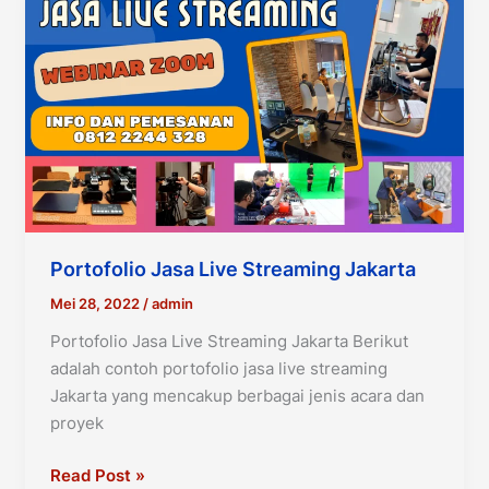
Portofolio Jasa Live Streaming Jakarta
Mei 28, 2022
/
admin
Portofolio Jasa Live Streaming Jakarta Berikut
adalah contoh portofolio jasa live streaming
Jakarta yang mencakup berbagai jenis acara dan
proyek
Portofolio
Read Post »