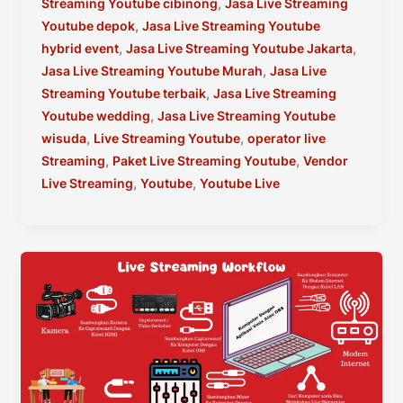
,
Streaming Youtube cibinong
Jasa Live Streaming
,
Youtube depok
Jasa Live Streaming Youtube
,
,
hybrid event
Jasa Live Streaming Youtube Jakarta
,
Jasa Live Streaming Youtube Murah
Jasa Live
,
Streaming Youtube terbaik
Jasa Live Streaming
,
Youtube wedding
Jasa Live Streaming Youtube
,
,
wisuda
Live Streaming Youtube
operator live
,
,
Streaming
Paket Live Streaming Youtube
Vendor
,
,
Live Streaming
Youtube
Youtube Live