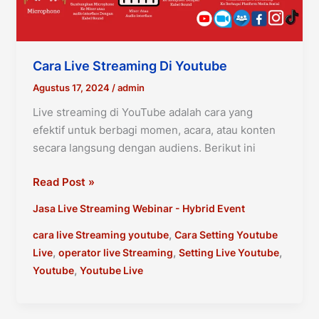
Cara Live Streaming Di Youtube
Agustus 17, 2024
/
admin
Live streaming di YouTube adalah cara yang
efektif untuk berbagi momen, acara, atau konten
secara langsung dengan audiens. Berikut ini
Cara
Read Post »
Live
Jasa Live Streaming Webinar - Hybrid Event
Streaming
di
,
cara live Streaming youtube
Cara Setting Youtube
youtube
,
,
,
Live
operator live Streaming
Setting Live Youtube
,
Youtube
Youtube Live