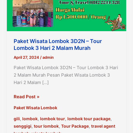
Paket Wisata Lombok 3D2N – Tour
Lombok 3 Hari 2 Malam Murah
April 27, 2024
/
admin
Paket Wisata Lombok 3D2N – Tour Lombok 3 Hari
2 Malam Murah Pesan Paket Wisata Lombok 3
Hari 2 Malam […]
Paket
Read Post »
Wisata
Paket Wisata Lombok
Lombok
3D2N
,
,
,
,
gili
lombok
lombok tour
lombok tour package
–
,
,
,
senggigi
tour lombok
Tour Package
travel agent