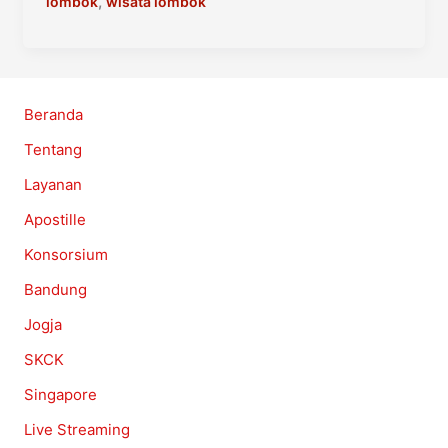
Tour
,
lombok
wisata lombok
Lombok
3
Hari
2
Beranda
Malam
Tentang
Murah
Layanan
Apostille
Konsorsium
Bandung
Jogja
SKCK
Singapore
Live Streaming