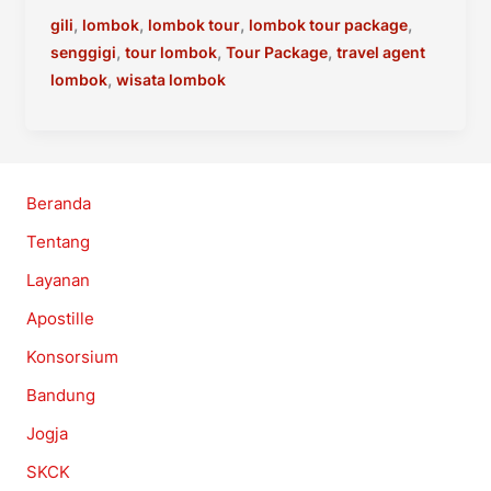
3D2N
,
,
,
,
gili
lombok
lombok tour
lombok tour package
–
,
,
,
senggigi
tour lombok
Tour Package
travel agent
Tour
,
lombok
wisata lombok
Lombok
3
Hari
2
Beranda
Malam
Tentang
Murah
Layanan
Apostille
Konsorsium
Bandung
Jogja
SKCK