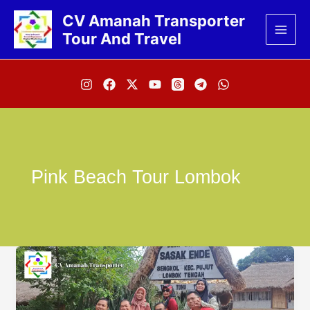
Lewati
CV Amanah Transporter
ke
Tour And Travel
konten
Pink Beach Tour Lombok