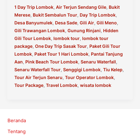
Lombok
,
,
1 Day Trip Lombok
Air Terjun Sendang Gile
Bukit
CV
,
,
,
Merese
Bukit Sembalun Tour
Day Trip Lombok
Amanah
,
,
,
,
Desa Banyumulek
Desa Sade
Gili Air
Gili Meno
Transporter
,
,
Gili Trawangan Lombok
Gunung Rinjani
Hidden
,
,
Gili Tour Lombok
lombok tour
lombok tour
,
,
package
One Day Trip Sasak Tour
Paket Gili Tour
,
,
Lombok
Paket Tour 1 Hari Lombok
Pantai Tanjung
,
,
,
Aan
Pink Beach Tour Lombok
Senaru Waterfall
,
,
,
Senaru Waterfall Tour
Senggigi Lombok
Tiu Kelep
,
,
Tour Air Terjun Senaru
Tour Operator Lombok
,
,
Tour Package
Travel Lombok
wisata lombok
Beranda
Tentang