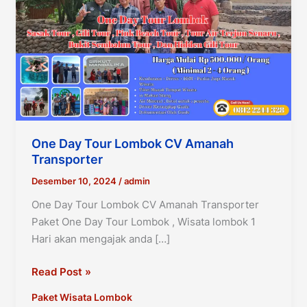
One Day Tour Lombok CV Amanah
Transporter
Desember 10, 2024
/
admin
One Day Tour Lombok CV Amanah Transporter
Paket One Day Tour Lombok , Wisata lombok 1
Hari akan mengajak anda […]
One
Read Post »
Day
Paket Wisata Lombok
Tour