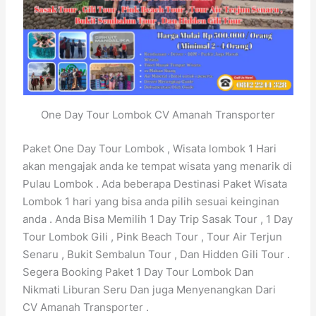
One Day Tour Lombok CV Amanah Transporter
Paket One Day Tour Lombok , Wisata lombok 1 Hari
akan mengajak anda ke tempat wisata yang menarik di
Pulau Lombok . Ada beberapa Destinasi Paket Wisata
Lombok 1 hari yang bisa anda pilih sesuai keinginan
anda . Anda Bisa Memilih 1 Day Trip Sasak Tour , 1 Day
Tour Lombok Gili , Pink Beach Tour , Tour Air Terjun
Senaru , Bukit Sembalun Tour , Dan Hidden Gili Tour .
Segera Booking Paket 1 Day Tour Lombok Dan
Nikmati Liburan Seru Dan juga Menyenangkan Dari
CV Amanah Transporter .