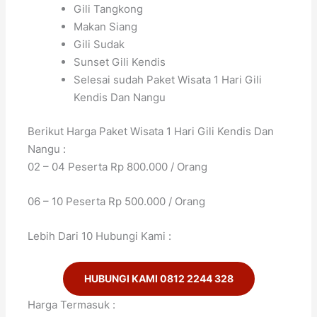
Gili Tangkong
Makan Siang
Gili Sudak
Sunset Gili Kendis
Selesai sudah Paket Wisata 1 Hari Gili
Kendis Dan Nangu
Berikut Harga Paket Wisata 1 Hari Gili Kendis Dan
Nangu :
02 – 04 Peserta Rp 800.000 / Orang
06 – 10 Peserta Rp 500.000 / Orang
Lebih Dari 10 Hubungi Kami :
HUBUNGI KAMI 0812 2244 328
Harga Termasuk :