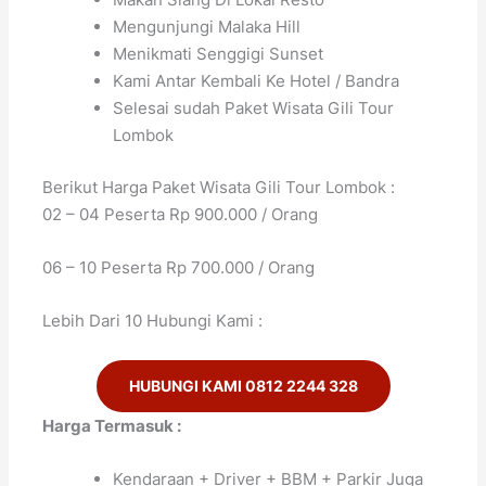
Mengunjungi Malaka Hill
Menikmati Senggigi Sunset
Kami Antar Kembali Ke Hotel / Bandra
Selesai sudah Paket Wisata Gili Tour
Lombok
Berikut Harga Paket Wisata Gili Tour Lombok :
02 – 04 Peserta Rp 900.000 / Orang
06 – 10 Peserta Rp 700.000 / Orang
Lebih Dari 10 Hubungi Kami :
HUBUNGI KAMI 0812 2244 328
Harga Termasuk :
Kendaraan + Driver + BBM + Parkir Juga