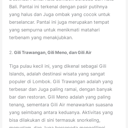
Bali. Pantai ini terkenal dengan pasir putihnya
yang halus dan Juga ombak yang cocok untuk
berselancar. Pantai ini juga merupakan tempat
yang sempurna untuk menikmati matahari
terbenam yang menakjubkan.
2.
Gili Trawangan, Gili Meno, dan Gili Air
Tiga pulau kecil ini, yang dikenal sebagai Gili
Islands, adalah destinasi wisata yang sangat
populer di Lombok. Gili Trawangan adalah yang
terbesar dan Juga paling ramai, dengan banyak
bar dan restoran. Gili Meno adalah yang paling
tenang, sementara Gili Air menawarkan suasana
yang seimbang antara keduanya. Aktivitas yang
bisa dilakukan di sini termasuk snorkeling,
menyelam, dan Juga bersepeda mengelilingi