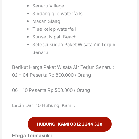
Senaru Village
Sindang gile waterfalls
Makan Siang
Tiue kelep waterfall
Sunset Nipah Beach
Selesai sudah Paket Wisata Air Terjun
Senaru
Berikut Harga Paket Wisata Air Terjun Senaru :
02 – 04 Peserta Rp 800.000 / Orang
06 – 10 Peserta Rp 500.000 / Orang
Lebih Dari 10 Hubungi Kami :
HUBUNGI KAMI 0812 2244 328
Harga Termasuk :