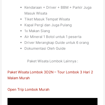
Kendaraan + Driver + BBM + Parkir Juga
Masuk Wisata
Tiket Masuk Tempat Wisata
Kapal Pergi dan Juga Pulang
1x Makan Siang
Air Mineral 1 Botol untuk 1 peserta
Driver Merangkap Guide untuk 6 orang
Dokumentasi Oleh Guide
Paket Wisata Lombok Lainnya :
Paket Wisata Lombok 3D2N – Tour Lombok 3 Hari 2
Malam Murah
Open Trip Lombok Murah