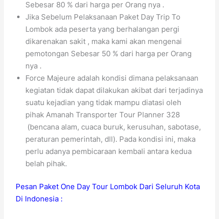
Sebesar 80 % dari harga per Orang nya .
Jika Sebelum Pelaksanaan Paket Day Trip To
Lombok ada peserta yang berhalangan pergi
dikarenakan sakit , maka kami akan mengenai
pemotongan Sebesar 50 % dari harga per Orang
nya .
Force Majeure adalah kondisi dimana pelaksanaan
kegiatan tidak dapat dilakukan akibat dari terjadinya
suatu kejadian yang tidak mampu diatasi oleh
pihak Amanah Transporter Tour Planner 328
(bencana alam, cuaca buruk, kerusuhan, sabotase,
peraturan pemerintah, dll). Pada kondisi ini, maka
perlu adanya pembicaraan kembali antara kedua
belah pihak.
Pesan Paket One Day Tour Lombok Dari Seluruh Kota
Di Indonesia :