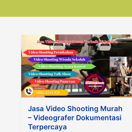
Jasa Video Shooting Murah
– Videografer Dokumentasi
Terpercaya