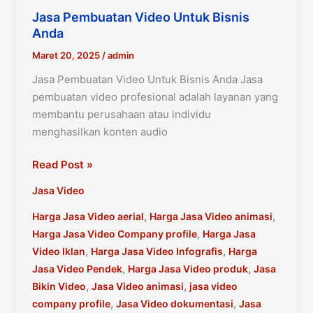
Jasa Pembuatan Video Untuk Bisnis
Anda
Maret 20, 2025
/
admin
Jasa Pembuatan Video Untuk Bisnis Anda Jasa
pembuatan video profesional adalah layanan yang
membantu perusahaan atau individu
menghasilkan konten audio
Jasa
Read Post »
Pembuatan
Jasa Video
Video
Untuk
,
,
Harga Jasa Video aerial
Harga Jasa Video animasi
Bisnis
,
Harga Jasa Video Company profile
Harga Jasa
Anda
,
,
Video Iklan
Harga Jasa Video Infografis
Harga
,
,
Jasa Video Pendek
Harga Jasa Video produk
Jasa
,
,
Bikin Video
Jasa Video animasi
jasa video
,
,
company profile
Jasa Video dokumentasi
Jasa