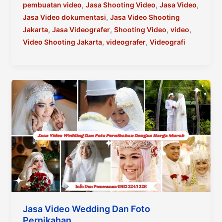
Dokumentasi
,
,
,
pembuatan video
Jasa Shooting Video
Jasa Video
Terpercaya
,
Jasa Video dokumentasi
Jasa Video Shooting
,
,
,
,
Jakarta
Jasa Videografer
Shooting Video
video
,
,
Video Shooting Jakarta
videografer
Videografi
Jasa Video Wedding Dan Foto
Pernikahan