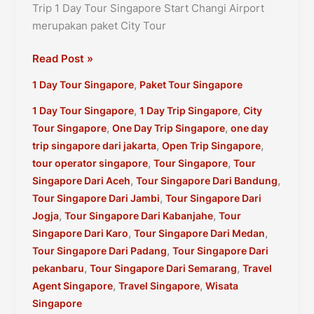
Trip 1 Day Tour Singapore Start Changi Airport
merupakan paket City Tour
1
Read Post »
Day
,
1 Day Tour Singapore
Paket Tour Singapore
Tour
Singapore
,
,
1 Day Tour Singapore
1 Day Trip Singapore
City
Start
,
,
Tour Singapore
One Day Trip Singapore
one day
Changi
,
,
trip singapore dari jakarta
Open Trip Singapore
Airport
,
,
tour operator singapore
Tour Singapore
Tour
,
,
Singapore Dari Aceh
Tour Singapore Dari Bandung
,
Tour Singapore Dari Jambi
Tour Singapore Dari
,
,
Jogja
Tour Singapore Dari Kabanjahe
Tour
,
,
Singapore Dari Karo
Tour Singapore Dari Medan
,
Tour Singapore Dari Padang
Tour Singapore Dari
,
,
pekanbaru
Tour Singapore Dari Semarang
Travel
,
,
Agent Singapore
Travel Singapore
Wisata
Singapore