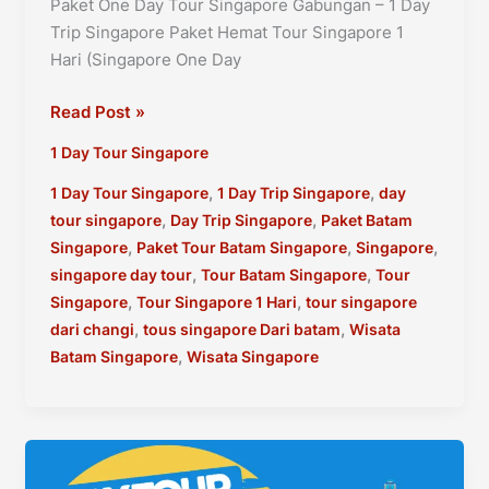
Paket One Day Tour Singapore Gabungan – 1 Day
Trip Singapore Paket Hemat Tour Singapore 1
Hari (Singapore One Day
Paket
Read Post »
One
1 Day Tour Singapore
Day
Tour
,
,
1 Day Tour Singapore
1 Day Trip Singapore
day
Singapore
,
,
tour singapore
Day Trip Singapore
Paket Batam
Gabungan
,
,
,
Singapore
Paket Tour Batam Singapore
Singapore
–
,
,
singapore day tour
Tour Batam Singapore
Tour
1
,
,
Singapore
Tour Singapore 1 Hari
tour singapore
Day
,
,
dari changi
tous singapore Dari batam
Wisata
Trip
,
Batam Singapore
Wisata Singapore
Singapore