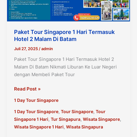
Paket Tour Singapore 1 Hari Termasuk
Hotel 2 Malam Di Batam
Juli 27, 2025
/
admin
Paket Tour Singapore 1 Hari Termasuk Hotel 2
Malam Di Batam Nikmati Liburan Ke Luar Negeri
dengan Membeli Paket Tour
Paket
Read Post »
Tour
1 Day Tour Singapore
Singapore
1
,
,
1 Day Tour Singapore
Tour Singapore
Tour
Hari
,
,
,
Singapore 1 Hari
Tur Singapura
Wisata Singapore
Termasuk
,
Wisata Singapore 1 Hari
Wisata Singapura
Hotel