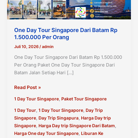
One Day Tour Singapore Dari Batam Rp
1.500.000 Per Orang
Juli 10, 2026
/
admin
One Day Tour Singapore Dari Batam Rp 1.500.000
Per Orang Paket One Day Tour Singapore Dari
Batam Jalan Setiap Hari […]
One
Read Post »
Day
,
1 Day Tour Singapore
Paket Tour Singapore
Tour
Singapore
,
,
1 Day Tour
1 Day Tour Singapore
Day Trip
Dari
,
,
Singapore
Day Trip Singapura
Harga Day trip
Batam
,
,
Singapore
Harga Day trip Singapore Dari Batam
Rp
,
Harga One day Tour Singapore
Liburan Ke