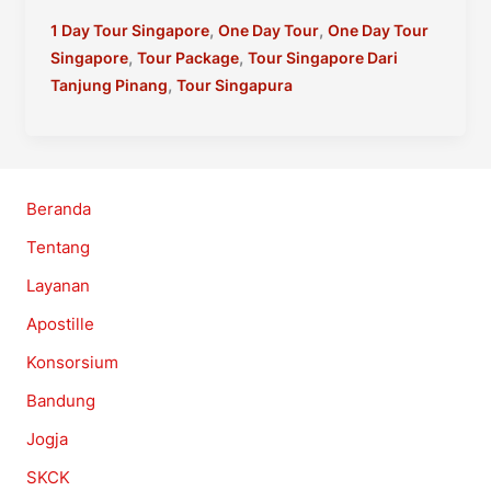
Tour
Singapore
,
,
1 Day Tour Singapore
One Day Tour
One Day Tour
Dari
,
,
Singapore
Tour Package
Tour Singapore Dari
Tanjung
,
Tanjung Pinang
Tour Singapura
Pinang
Beranda
Tentang
Layanan
Apostille
Konsorsium
Bandung
Jogja
SKCK