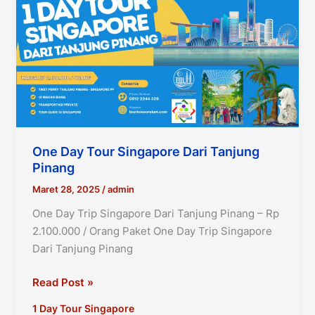
One Day Tour Singapore Dari Tanjung
Pinang
Maret 28, 2025
/
admin
One Day Trip Singapore Dari Tanjung Pinang – Rp
2.100.000 / Orang Paket One Day Trip Singapore
Dari Tanjung Pinang
One
Read Post »
Day
1 Day Tour Singapore