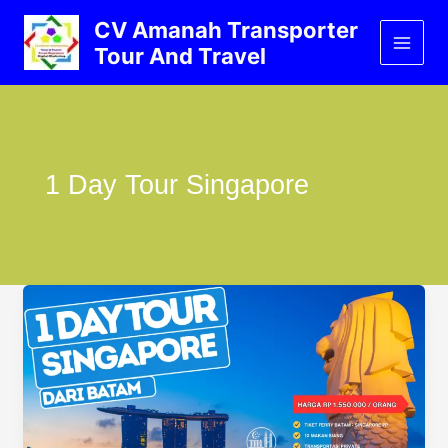
Lewati
CV Amanah Transporter
ke
Tour And Travel
konten
1 Day Tour Singapore