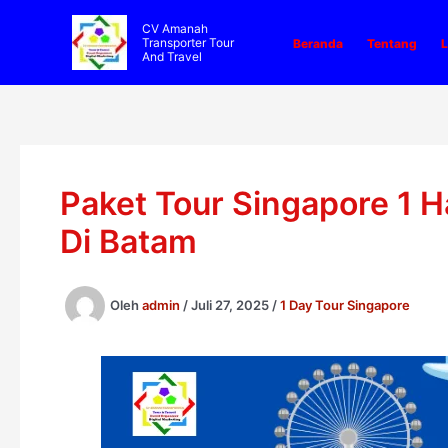
Lewati
CV Amanah
ke
Transporter Tour
Beranda
Tentang
L
And Travel
konten
Paket Tour Singapore 1 
Di Batam
Oleh
admin
/
Juli 27, 2025
/
1 Day Tour Singapore