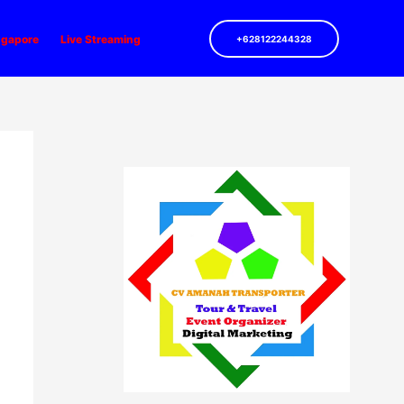
ngapore
Live Streaming
+628122244328