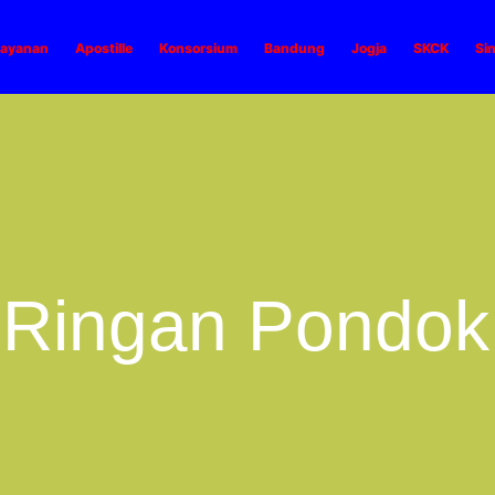
ayanan
Apostille
Konsorsium
Bandung
Jogja
SKCK
Si
 Ringan Pondok