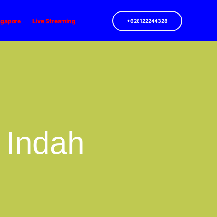
ngapore
Live Streaming
+628122244328
 Indah