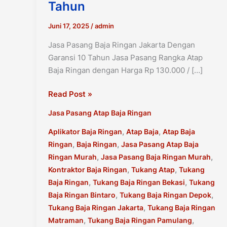
Tahun
Juni 17, 2025
/
admin
Jasa Pasang Baja Ringan Jakarta Dengan
Garansi 10 Tahun Jasa Pasang Rangka Atap
Baja Ringan dengan Harga Rp 130.000 / […]
Jasa
Read Post »
Pasang
Jasa Pasang Atap Baja Ringan
Baja
Ringan
,
,
Aplikator Baja Ringan
Atap Baja
Atap Baja
Jakarta
,
,
Ringan
Baja Ringan
Jasa Pasang Atap Baja
Dengan
,
,
Ringan Murah
Jasa Pasang Baja Ringan Murah
Garansi
,
,
Kontraktor Baja Ringan
Tukang Atap
Tukang
10
,
,
Baja Ringan
Tukang Baja Ringan Bekasi
Tukang
Tahun
,
,
Baja Ringan Bintaro
Tukang Baja Ringan Depok
,
Tukang Baja Ringan Jakarta
Tukang Baja Ringan
,
,
Matraman
Tukang Baja Ringan Pamulang