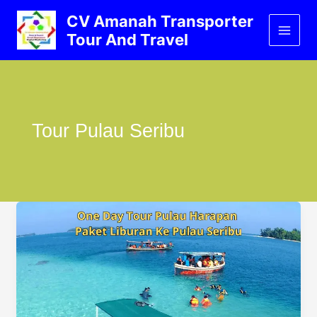
Lewati
CV Amanah Transporter
ke
Tour And Travel
konten
Tour Pulau Seribu