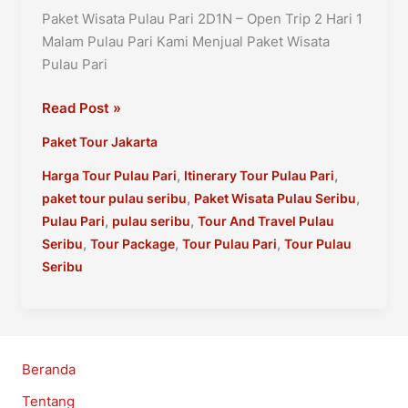
Paket Wisata Pulau Pari 2D1N – Open Trip 2 Hari 1
Malam Pulau Pari Kami Menjual Paket Wisata
Pulau Pari
Paket
Read Post »
Wisata
Paket Tour Jakarta
Pulau
Pari
,
,
Harga Tour Pulau Pari
Itinerary Tour Pulau Pari
2D1N
,
,
paket tour pulau seribu
Paket Wisata Pulau Seribu
–
,
,
Pulau Pari
pulau seribu
Tour And Travel Pulau
Open
,
,
,
Seribu
Tour Package
Tour Pulau Pari
Tour Pulau
Trip
Seribu
2
Hari
1
Malam
Beranda
Pulau
Tentang
Pari