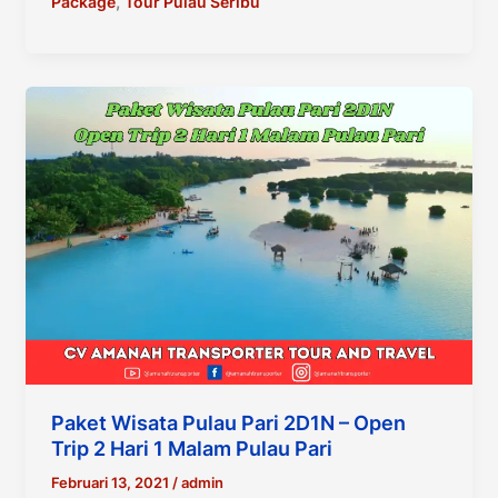
–
,
Package
Tour Pulau Seribu
Paket
Liburan
Ke
Pulau
Seribu
Paket Wisata Pulau Pari 2D1N – Open
Trip 2 Hari 1 Malam Pulau Pari
Februari 13, 2021
/
admin