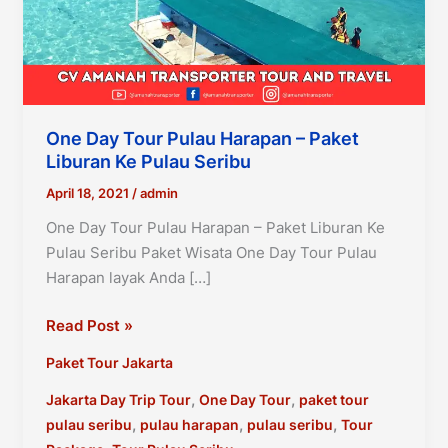
One Day Tour Pulau Harapan – Paket
Liburan Ke Pulau Seribu
April 18, 2021
/
admin
One Day Tour Pulau Harapan – Paket Liburan Ke
Pulau Seribu Paket Wisata One Day Tour Pulau
Harapan layak Anda […]
One
Read Post »
Day
Paket Tour Jakarta
Tour
Pulau
,
,
Jakarta Day Trip Tour
One Day Tour
paket tour
Harapan
,
,
,
pulau seribu
pulau harapan
pulau seribu
Tour