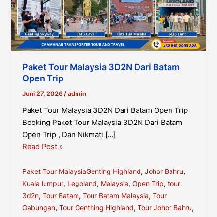
Paket Tour Malaysia 3D2N Dari Batam
Open Trip
Juni 27, 2026
/
admin
Paket Tour Malaysia 3D2N Dari Batam Open Trip
Booking Paket Tour Malaysia 3D2N Dari Batam
Open Trip , Dan Nikmati […]
Paket
Read Post »
Tour
Malaysia
,
,
Paket Tour Malaysia
Genting Highland
Johor Bahru
3D2N
,
,
,
,
Kuala lumpur
Legoland
Malaysia
Open Trip
tour
Dari
,
,
,
3d2n
Tour Batam
Tour Batam Malaysia
Tour
Batam
,
,
,
Gabungan
Tour Genthing Highland
Tour Johor Bahru