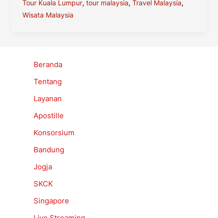
Open
,
,
,
Tour Kuala Lumpur
tour malaysia
Travel Malaysia
Trip
Wisata Malaysia
Beranda
Tentang
Layanan
Apostille
Konsorsium
Bandung
Jogja
SKCK
Singapore
Live Streaming