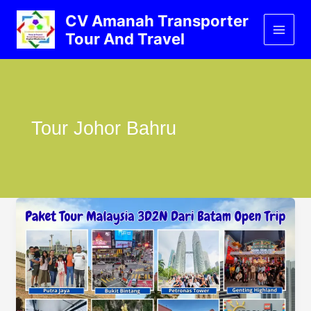
Lewati
CV Amanah Transporter
ke
Tour And Travel
konten
Tour Johor Bahru