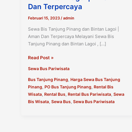
Dan Terpercaya
Februari 15, 2023
/
admin
Sewa Bis Tanjung Pinang dan Bintan Lagoi |
Aman Dan Terpercaya Melayani Sewa Bis
Tanjung Pinang dan Bintan Lagoi , […]
Sewa
Read Post »
Bis
Sewa Bus Pariwisata
Tanjung
Pinang
,
Bus Tanjung Pinang
Harga Sewa Bus Tanjung
dan
,
,
Pinang
PO Bus Tanjung Pinang
Rental Bis
Bintan
,
,
,
Wisata
Rental Bus
Rental Bus Pariwisata
Sewa
Lagoi
,
,
Bis Wisata
Sewa Bus
Sewa Bus Pariwisata
|
Aman
Dan
Terpercaya