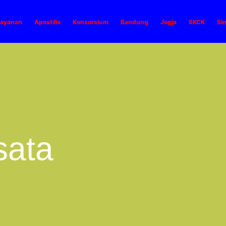
ayanan
Apostille
Konsorsium
Bandung
Jogja
SKCK
Si
sata