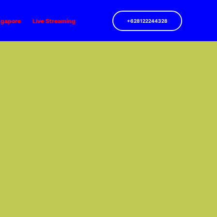
ngapore
Live Streaming
+628122244328