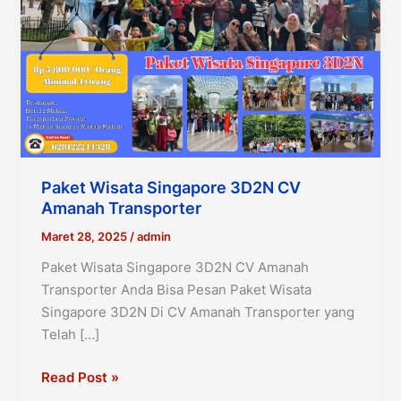
Paket Wisata Singapore 3D2N CV
Amanah Transporter
Maret 28, 2025
/
admin
Paket Wisata Singapore 3D2N CV Amanah
Transporter Anda Bisa Pesan Paket Wisata
Singapore 3D2N Di CV Amanah Transporter yang
Telah […]
Paket
Read Post »
Wisata