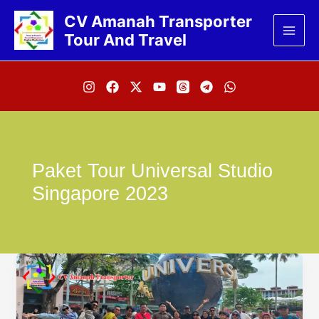
Lewati
CV Amanah Transporter
ke
Tour And Travel
konten
Paket Tour Universal Studio
Singapore 2023