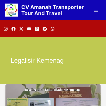
Lewati
CV Amanah Transporter
ke
Tour And Travel
konten
Legalisir Kemenag