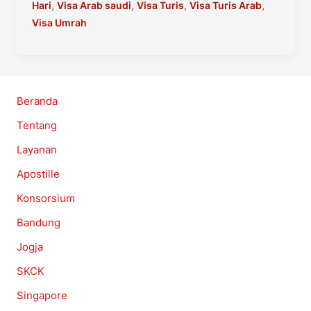
Entry
,
,
,
,
Hari
Visa Arab saudi
Visa Turis
Visa Turis Arab
–
Visa Umrah
Berlaku
1
Tahun
90
Beranda
Hari
Tentang
Stay
Layanan
Apostille
Konsorsium
Bandung
Jogja
SKCK
Singapore