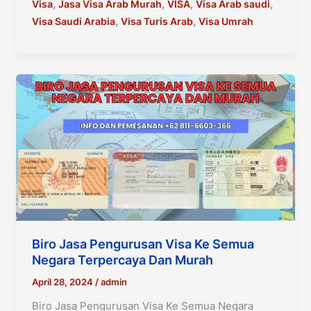
Saudi
,
,
,
,
Visa
Jasa Visa Arab Murah
VISA
Visa Arab saudi
visit
,
,
Visa Saudi Arabia
Visa Turis Arab
Visa Umrah
90
Hari
Terpercaya
Di
Indonesia
Biro Jasa Pengurusan Visa Ke Semua
Negara Terpercaya Dan Murah
April 28, 2024
/
admin
Biro Jasa Pengurusan Visa Ke Semua Negara