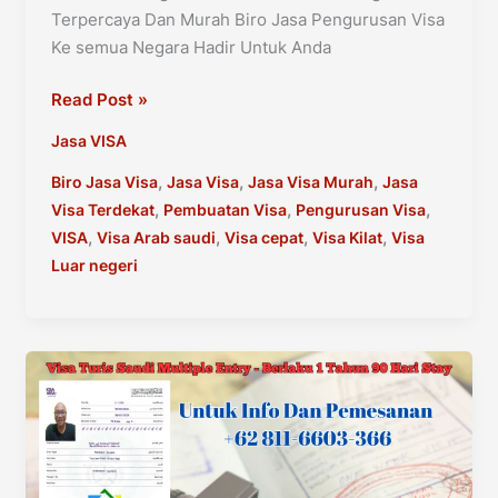
Terpercaya Dan Murah Biro Jasa Pengurusan Visa
Ke semua Negara Hadir Untuk Anda
Biro
Read Post »
Jasa
Jasa VISA
Pengurusan
Visa
,
,
,
Biro Jasa Visa
Jasa Visa
Jasa Visa Murah
Jasa
Ke
,
,
,
Visa Terdekat
Pembuatan Visa
Pengurusan Visa
Semua
,
,
,
,
VISA
Visa Arab saudi
Visa cepat
Visa Kilat
Visa
Negara
Luar negeri
Terpercaya
Dan
Murah