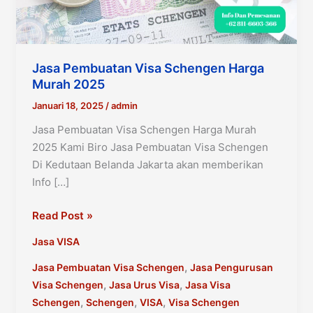
Jasa Pembuatan Visa Schengen Harga
Murah 2025
Januari 18, 2025
/
admin
Jasa Pembuatan Visa Schengen Harga Murah
2025 Kami Biro Jasa Pembuatan Visa Schengen
Di Kedutaan Belanda Jakarta akan memberikan
Info […]
Jasa
Read Post »
Pembuatan
Jasa VISA
Visa
Schengen
,
Jasa Pembuatan Visa Schengen
Jasa Pengurusan
Harga
,
,
Visa Schengen
Jasa Urus Visa
Jasa Visa
Murah
,
,
,
Schengen
Schengen
VISA
Visa Schengen