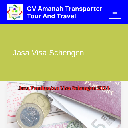
Lewati
CV Amanah Transporter
ke
Tour And Travel
konten
Jasa Visa Schengen