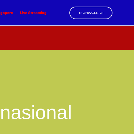
ngapore
Live Streaming
+628122244328
nasional