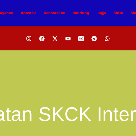
ayanan
Apostille
Konsorsium
Bandung
Jogja
SKCK
Si
tan SKCK Inter