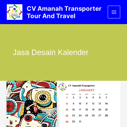
Lewati
CV Amanah Transporter
ke
Tour And Travel
konten
Jasa Desain Kalender