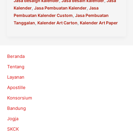
Harga
,
,
Jasa desaign kalender
Jasa desain kalender
Jasa
Pembuatan
,
,
Kalender
Jasa Pembuatan Kalender
Jasa
Kalender
,
Pembuatan Kalender Custom
Jasa Pembuatan
Murah
,
,
Tanggalan
Kalender Art Carton
Kalender Art Paper
2025
Beranda
Tentang
Layanan
Apostille
Konsorsium
Bandung
Jogja
SKCK