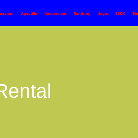
ayanan
Apostille
Konsorsium
Bandung
Jogja
SKCK
Si
Rental