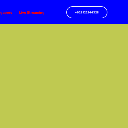
ngapore
Live Streaming
+628122244328