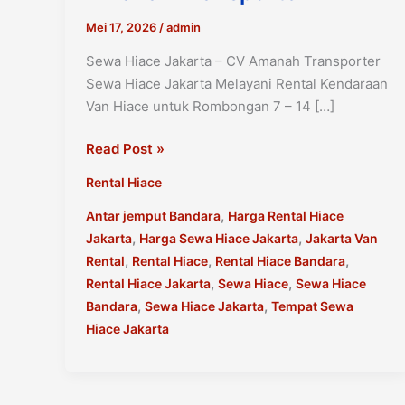
Mei 17, 2026
/
admin
Sewa Hiace Jakarta – CV Amanah Transporter
Sewa Hiace Jakarta Melayani Rental Kendaraan
Van Hiace untuk Rombongan 7 – 14 […]
Sewa
Read Post »
Hiace
Rental Hiace
Jakarta
–
,
Antar jemput Bandara
Harga Rental Hiace
CV
,
,
Jakarta
Harga Sewa Hiace Jakarta
Jakarta Van
Amanah
,
,
,
Rental
Rental Hiace
Rental Hiace Bandara
Transporter
,
,
Rental Hiace Jakarta
Sewa Hiace
Sewa Hiace
,
,
Bandara
Sewa Hiace Jakarta
Tempat Sewa
Hiace Jakarta