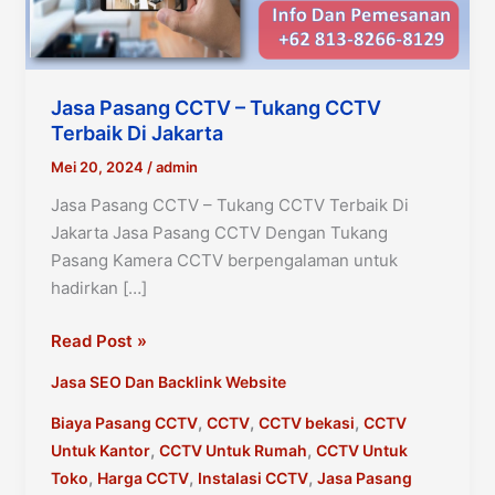
Jasa Pasang CCTV – Tukang CCTV
Terbaik Di Jakarta
Mei 20, 2024
/
admin
Jasa Pasang CCTV – Tukang CCTV Terbaik Di
Jakarta Jasa Pasang CCTV Dengan Tukang
Pasang Kamera CCTV berpengalaman untuk
hadirkan […]
Jasa
Read Post »
Pasang
Jasa SEO Dan Backlink Website
CCTV
–
,
,
,
Biaya Pasang CCTV
CCTV
CCTV bekasi
CCTV
Tukang
,
,
Untuk Kantor
CCTV Untuk Rumah
CCTV Untuk
CCTV
,
,
,
Toko
Harga CCTV
Instalasi CCTV
Jasa Pasang