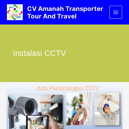
Lewati
CV Amanah Transporter
ke
Tour And Travel
konten
Instalasi CCTV