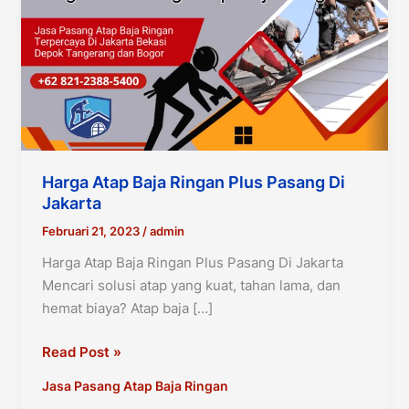
Harga Atap Baja Ringan Plus Pasang Di
Jakarta
Februari 21, 2023
/
admin
Harga Atap Baja Ringan Plus Pasang Di Jakarta
Mencari solusi atap yang kuat, tahan lama, dan
hemat biaya? Atap baja […]
Harga
Read Post »
Atap
Jasa Pasang Atap Baja Ringan
Baja