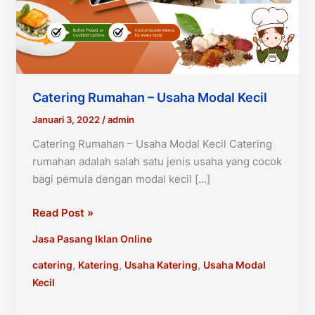
Catering Rumahan – Usaha Modal Kecil
Januari 3, 2022
/
admin
Catering Rumahan – Usaha Modal Kecil Catering
rumahan adalah salah satu jenis usaha yang cocok
bagi pemula dengan modal kecil […]
Catering
Read Post »
Rumahan
Jasa Pasang Iklan Online
–
Usaha
,
,
,
catering
Katering
Usaha Katering
Usaha Modal
Modal
Kecil
Kecil