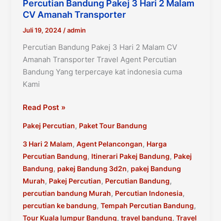
Percutian Bandung Pakej 3 Hari 2 Malam
CV Amanah Transporter
Juli 19, 2024
/
admin
Percutian Bandung Pakej 3 Hari 2 Malam CV
Amanah Transporter Travel Agent Percutian
Bandung Yang terpercaye kat indonesia cuma
Kami
Percutian
Read Post »
Bandung
,
Pakej Percutian
Paket Tour Bandung
Pakej
3
,
,
3 Hari 2 Malam
Agent Pelancongan
Harga
Hari
,
,
Percutian Bandung
Itinerari Pakej Bandung
Pakej
2
,
,
Bandung
pakej Bandung 3d2n
pakej Bandung
Malam
,
,
,
Murah
Pakej Percutian
Percutian Bandung
CV
,
,
percutian bandung Murah
Percutian Indonesia
Amanah
,
,
percutian ke bandung
Tempah Percutian Bandung
Transporter
,
,
Tour Kuala lumpur Bandung
travel bandung
Travel