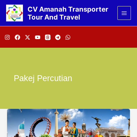
Lewati
CV Amanah Transporter
ke
Tour And Travel
konten
Pakej Percutian